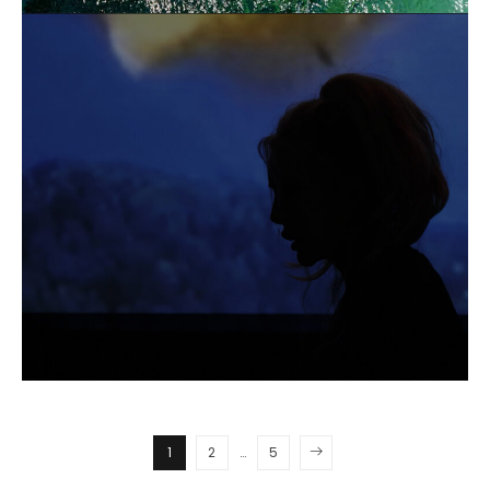
1
2
…
5